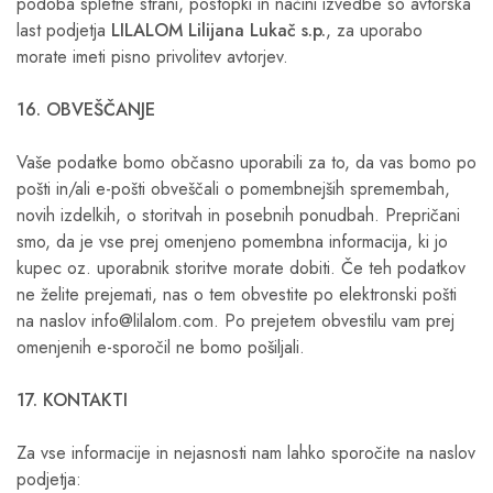
podoba spletne strani, postopki in načini izvedbe so avtorska
last podjetja
LILALOM Lilijana Lukač s.p.
, za uporabo
morate imeti pisno privolitev avtorjev.
16. OBVEŠČANJE
Vaše podatke bomo občasno uporabili za to, da vas bomo po
pošti in/ali e-pošti obveščali o pomembnejših spremembah,
novih izdelkih, o storitvah in posebnih ponudbah. Prepričani
smo, da je vse prej omenjeno pomembna informacija, ki jo
kupec oz. uporabnik storitve morate dobiti. Če teh podatkov
ne želite prejemati, nas o tem obvestite po elektronski pošti
na naslov info@lilalom.com. Po prejetem obvestilu vam prej
omenjenih e-sporočil ne bomo pošiljali.
17. KONTAKTI
Za vse informacije in nejasnosti nam lahko sporočite na naslov
podjetja: