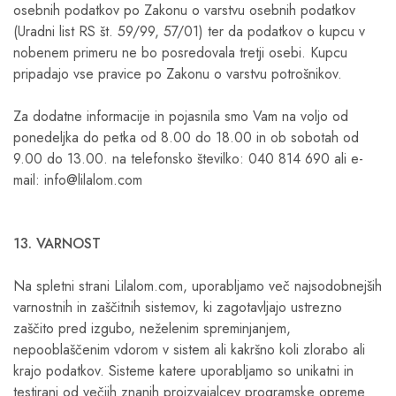
osebnih podatkov po Zakonu o varstvu osebnih podatkov
(Uradni list RS št. 59/99, 57/01) ter da podatkov o kupcu v
nobenem primeru ne bo posredovala tretji osebi. Kupcu
pripadajo vse pravice po Zakonu o varstvu potrošnikov.
Za dodatne informacije in pojasnila smo Vam na voljo od
ponedeljka do petka od 8.00 do 18.00 in ob sobotah od
9.00 do 13.00. na telefonsko številko: 040 814 690 ali e-
mail: info@lilalom.com
13. VARNOST
Na spletni strani Lilalom.com, uporabljamo več najsodobnejših
varnostnih in zaščitnih sistemov, ki zagotavljajo ustrezno
zaščito pred izgubo, neželenim spreminjanjem,
nepooblaščenim vdorom v sistem ali kakršno koli zlorabo ali
krajo podatkov. Sisteme katere uporabljamo so unikatni in
testirani od večjih znanih proizvajalcev programske opreme