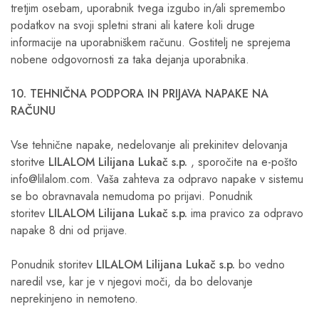
tretjim osebam, uporabnik tvega izgubo in/ali spremembo
podatkov na svoji spletni strani ali katere koli druge
informacije na uporabniškem računu. Gostitelj ne sprejema
nobene odgovornosti za taka dejanja uporabnika.
10. TEHNIČNA PODPORA IN PRIJAVA NAPAKE NA
RAČUNU
Vse tehnične napake, nedelovanje ali prekinitev delovanja
storitve
LILALOM Lilijana Lukač s.p.
, sporočite na e-pošto
info@lilalom.com. Vaša zahteva za odpravo napake v sistemu
se bo obravnavala nemudoma po prijavi. Ponudnik
storitev
LILALOM Lilijana Lukač s.p.
ima pravico za odpravo
napake 8 dni od prijave.
Ponudnik storitev
LILALOM Lilijana Lukač s.p.
bo vedno
naredil vse, kar je v njegovi moči, da bo delovanje
neprekinjeno in nemoteno.