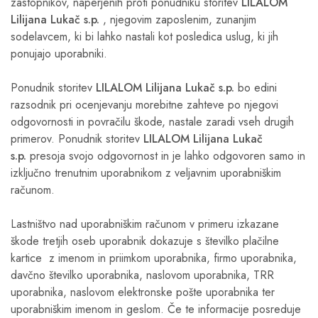
zastopnikov, naperjenih proti ponudniku storitev
LILALOM
Lilijana Lukač s.p.
, njegovim zaposlenim, zunanjim
sodelavcem, ki bi lahko nastali kot posledica uslug, ki jih
ponujajo uporabniki.
Ponudnik storitev
LILALOM Lilijana Lukač s.p.
bo edini
razsodnik pri ocenjevanju morebitne zahteve po njegovi
odgovornosti in povračilu škode, nastale zaradi vseh drugih
primerov. Ponudnik storitev
LILALOM Lilijana Lukač
s.p.
presoja svojo odgovornost in je lahko odgovoren samo in
izključno trenutnim uporabnikom z veljavnim uporabniškim
računom.
Lastništvo nad uporabniškim računom v primeru izkazane
škode tretjih oseb uporabnik dokazuje s številko plačilne
kartice z imenom in priimkom uporabnika, firmo uporabnika,
davčno številko uporabnika, naslovom uporabnika, TRR
uporabnika, naslovom elektronske pošte uporabnika ter
uporabniškim imenom in geslom. Če te informacije posreduje