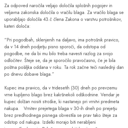
Za odpoved naročila veljajo določila splošnih pogojev in
veljavna zakonska določila o vračilu blaga. Za vračilo blaga se
uporabljajo določila 43.č člena Zakona o varstvu potrošnikov,
kateri določa:
“Pri pogodbah, sklenjenih na daljavo, ima potrošnik pravico,
da v 14 dneh podjetju pisno sporoči, da odstopa od
pogodbe, ne da bi mu bilo treba navesti razlog za svojo
odločitev. Šteje se, da je sporočilo pravočasno, če je bila
poštna pošiljka oddana v roku. Ta rok začne teči naslednji dan
po dnevu dobave blaga.”
Kupec ima pravico, da v tridesetih (30) dneh po prevzemu
vrne kupljeno blago brez kakršnekoli odškodnine. Vendar je
kupec dolžan nositi stroške, ki nastanejo pri vrnitvi predmeta
nakupa. Vrnitev prejetega blaga v 30-ih dneh po prejetju
brez predhodnega pisnega obvestila se prav tako šteje za
odstop od nakupa. Izdelki morajo biti nerabljeni