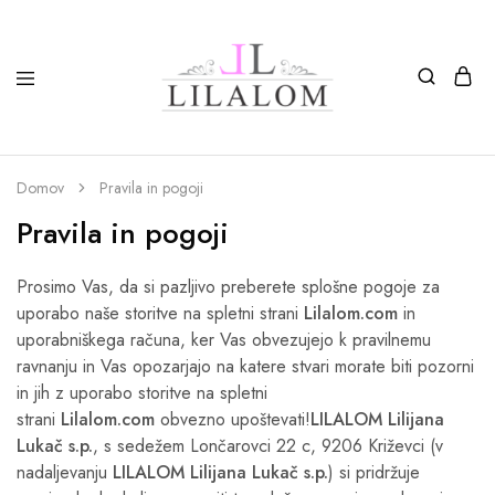
Top
Izdelki
moda
iz
in
smole
nakit
in
Domov
Pravila in pogoji
LILALOM
naravnih
materialov
Pravila in pogoji
oglice,
zapestnice,
nagležnice,
prstani
Prosimo Vas, da si pazljivo preberete splošne pogoje za
in
uporabo naše storitve na spletni strani
Lilalom.com
in
uhani.
uporabniškega računa, ker Vas obvezujejo k pravilnemu
ravnanju in Vas opozarjajo na katere stvari morate biti pozorni
in jih z uporabo storitve na spletni
strani
Lilalom.com
obvezno upoštevati!
LILALOM Lilijana
Lukač s.p.
, s sedežem Lončarovci 22 c, 9206 Križevci (v
nadaljevanju
LILALOM Lilijana Lukač s.p.
) si pridržuje