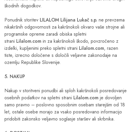
škodnih dogodkov.
Ponudnik storitev
LILALOM Lilijana Lukač s.p.
ne prevzema
nikakršnih odgovornosti za kakršnokoli okvaro vaše strojne ali
programske opreme zaradi obiska spletni
strani
Lilalom.com
in za kakršnokoli škodo, povzročeno z
izdelki, kupljenimi preko spletni strani
Lilalom.com
, razen
tiste, izrecno določene s določili veljavne zakonodaje na
ozemlju Republike Slovenije.
5. NAKUP
Nakup v storitveni ponudbi ali sploh kakršnokoli posredovanje
osebnih podatkov na spletni strani
Lilalom.com
je dovoljen
samo pravno – poslovno sposobnim osebam starejšim od 18
let, ostale osebe morajo za vsako posredovano informacijo
pridobiti zakonsko veljavno soglasje staršev ali skrbnika.