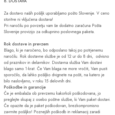
6. DOSTAVA
Za dostavo naših pošiljk uporabljamo pošto Slovenije. V ceno
storitve ni vključena dostava!
Pri naročilu po povzetju vam še dodatno zaračuna Pošta
Slovenije provizijo za odkupnino poslovnega paketa.
Rok dostave in prevzem
Blago, ki je naročeno, bo odposlano takoj po potrjenemu
naročilu. Rok dostavne službe je od 12 ur do 8 dni, odvisno
od praznikov in delavnikov. Dostavna služba Vam dostavi
blago samo 1-krat. Če Vam blaga ne more vročiti, Vam pusti
sporočilo, da lahko pošiljko dvignete na pošti, na katero je
bilo naslovljeno, v roku 15 delovnih dni.
Poškodbe in garancije
Če je embalaža ob prevzemu kakorkoli poškodovana, jo
preglejte skupaj z osebo poštne službe, ki Vam paket dostavi.
Če opazite da je paket poškodovan, brezkompromisno
zavrnite pošiljko! Poznejših poškodb in reklamacij zaradi