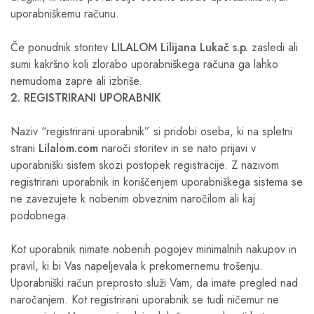
uporabniškemu računu.
Če ponudnik storitev
LILALOM Lilijana Lukač s.p.
zasledi ali
sumi kakršno koli zlorabo uporabniškega računa ga lahko
nemudoma zapre ali izbriše.
2. REGISTRIRANI UPORABNIK
Naziv “registrirani uporabnik” si pridobi oseba, ki na spletni
strani
Lilalom.com
naroči storitev in se nato prijavi v
uporabniški sistem skozi postopek registracije. Z nazivom
registrirani uporabnik in koriščenjem uporabniškega sistema se
ne zavezujete k nobenim obveznim naročilom ali kaj
podobnega.
Kot uporabnik nimate nobenih pogojev minimalnih nakupov in
pravil, ki bi Vas napeljevala k prekomernemu trošenju.
Uporabniški račun preprosto služi Vam, da imate pregled nad
naročanjem. Kot registrirani uporabnik se tudi ničemur ne