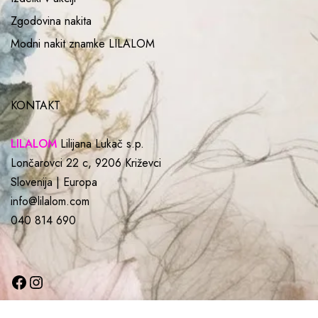
Zgodovina nakita
Modni nakit znamke LILALOM
KONTAKT
LILALOM
Lilijana Lukač s.p.
Lončarovci 22 c, 9206 Križevci
Slovenija | Europa
info@lilalom.com
040 814 690