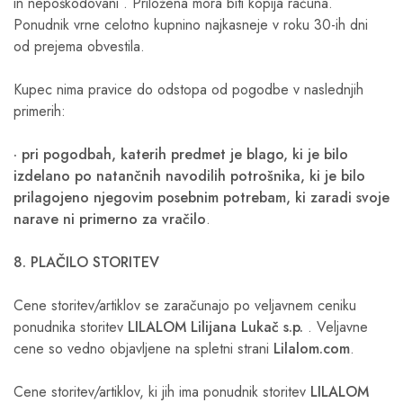
in nepoškodovani . Priložena mora biti kopija računa.
Ponudnik vrne celotno kupnino najkasneje v roku 30-ih dni
od prejema obvestila.
Kupec nima pravice do odstopa od pogodbe v naslednjih
primerih:
· pri pogodbah, katerih predmet je blago, ki je bilo
izdelano po natančnih navodilih potrošnika, ki je bilo
prilagojeno njegovim posebnim potrebam, ki zaradi svoje
narave ni primerno za vračilo
.
8. PLAČILO STORITEV
Cene storitev/artiklov se zaračunajo po veljavnem ceniku
ponudnika storitev
LILALOM Lilijana Lukač s.p.
. Veljavne
cene so vedno objavljene na spletni strani
Lilalom.com
.
Cene storitev/artiklov, ki jih ima ponudnik storitev
LILALOM