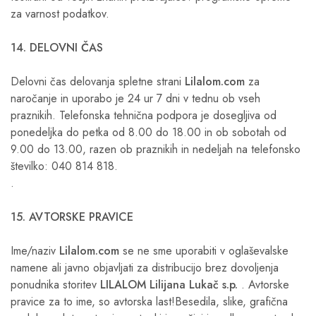
za varnost podatkov.
14. DELOVNI ČAS
Delovni čas delovanja spletne strani
Lilalom.com
za
naročanje in uporabo je 24 ur 7 dni v tednu ob vseh
praznikih. Telefonska tehnična podpora je dosegljiva od
ponedeljka do petka od 8.00 do 18.00 in ob sobotah od
9.00 do 13.00, razen ob praznikih in nedeljah na telefonsko
številko: 040 814 818.
.
15. AVTORSKE PRAVICE
Ime/naziv
Lilalom.com
se ne sme uporabiti v oglaševalske
namene ali javno objavljati za distribucijo brez dovoljenja
ponudnika storitev
LILALOM Lilijana Lukač s.p.
. Avtorske
pravice za to ime, so avtorska last!Besedila, slike, grafična