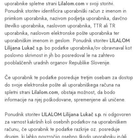
uporabnike spletne strani
Lilalom.com
v svoji storitvi.
Ponudnik storitev identificira uporabniški račun z imenom in
priimkom uporabnika, nazivom podjetja uporabnika, davčno
številko uporabnika, naslovom uporabnika, TTR ali TR
uporabnika, naslovom elektronske pošte uporabnika ter
uporabniškim imenom in geslom. Ponudnik storitev
LILALOM
Lilijana Lukač s.p.
bo podatke uporabnika/ov obravnaval kot
poslovno skrivnost in jih bo posredoval le na zahtevo
pooblaščenih uradnih organov Republike Slovenije.
Če uporabnik te podatke posreduje tretjim osebam za dostop
do svoje elektronske pošte ali uporabniškega računa na
spletni strani
Lilalom.com
, obstaja možnost, da bodo
informacije na njej poškodovane, spremenjene ali uničene.
Ponudnik storitev
LILALOM Lilijana Lukač s.p.
ni odgovoren
za varnost kakršnih koli osebnih podatkov na uporabniškem
računu, če uporabnik te podatke razkrije oz. posreduje
drugim, ki lahko povzročijo osebno škodo uporabniku in/ali