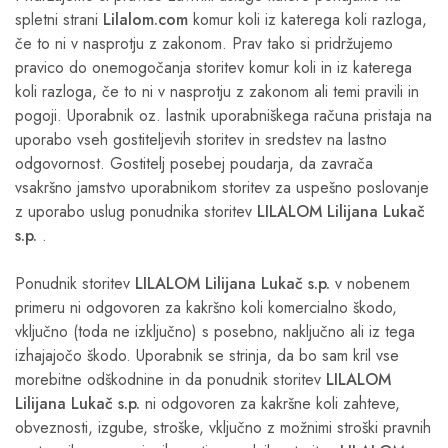
spletni strani
Lilalom.com
komur koli iz katerega koli razloga,
če to ni v nasprotju z zakonom. Prav tako si pridržujemo
pravico do onemogočanja storitev komur koli in iz katerega
koli razloga, če to ni v nasprotju z zakonom ali temi pravili in
pogoji. Uporabnik oz. lastnik uporabniškega računa pristaja na
uporabo vseh gostiteljevih storitev in sredstev na lastno
odgovornost. Gostitelj posebej poudarja, da zavrača
vsakršno jamstvo uporabnikom storitev za uspešno poslovanje
z uporabo uslug ponudnika storitev
LILALOM Lilijana Lukač
s.p.
.
Ponudnik storitev
LILALOM Lilijana Lukač s.p.
v nobenem
primeru ni odgovoren za kakršno koli komercialno škodo,
vključno (toda ne izključno) s posebno, naključno ali iz tega
izhajajočo škodo. Uporabnik se strinja, da bo sam kril vse
morebitne odškodnine in da ponudnik storitev
LILALOM
Lilijana Lukač s.p.
ni odgovoren za kakršne koli zahteve,
obveznosti, izgube, stroške, vključno z možnimi stroški pravnih