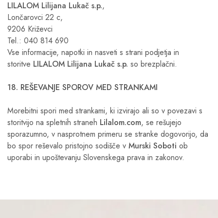
LILALOM Lilijana Lukač s.p.
,
Lončarovci 22 c,
9206 Križevci
Tel.: 040 814 690
Vse informacije, napotki in nasveti s strani podjetja in
storitve
LILALOM Lilijana Lukač s.p.
so brezplačni.
18. REŠEVANJE SPOROV MED STRANKAMI
Morebitni spori med strankami, ki izvirajo ali so v povezavi s
storitvijo na spletnih straneh
Lilalom.com
, se rešujejo
sporazumno, v nasprotnem primeru se stranke dogovorijo, da
bo spor reševalo pristojno sodišče v
Murski Soboti
ob
uporabi in upoštevanju Slovenskega prava in zakonov.