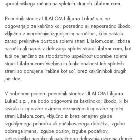
uporabniškega računa na spletnih straneh
Lilalom.com
.
Ponudnik storitev
LILALOM Lilijana Lukač s.p.
ne
odgovarjajo za kakršno koli posredno ali neposredno škodo,
vključno z morebitnim izgubljenim naročilom, ki bi nastala
zaradi prekinitve dostopa spletni strani
Lilalom.com
, izbrisa
naročila ali napak v delovanju spletni strani
Lilalom.com
, kot
tudi ne jamčimo za stoodstotno uspešnost uporabe spletni
strani
Lilalom.com
.Vsebina in funkcionalnost teh spletnih
strani so ponujene ‘takšne kot so’, brez kakršnihkoli drugih
jamstev.
V nobenem primeru ponudnik storitev
LILALOM Lilijana
Lukač s.p.
, ne bodo odgovorni za kakršnokoli škodo, ki bi
izvirala iz uporabe oziroma nezmožnosti uporabe spletni
strani
Lilalom.com
, vključno in brez omejitev glede
izgubljenega prihodka ali pričakovanega dobička, izgube
dobrega imena, izgube poslov, izgube podatkov,
računalniške napake ali napačnega delovanja oziroma drugih