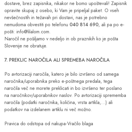
dostave, brez zapisnika, nikakor ne bomo upoštevali! Zapisnik
opravite skupaj z osebo, ki Vam je pripeljal paket. O vseh
nevšečnostih in težavah pri dostavi, nas je potrebno
nemudoma obvestiti po telefonu
040 814 690
, ali pa po e-
pošti: info@lilalom.com.
Naročil ne pošiljamo v nedeljo in ob praznikih ko je pošta
Slovenije ne obratuje.
7. PREKLIC NAROČILA ALI SPREMEBA NAROČILA
Po avtorizaciji naročila, katero je bilo izvršeno od samega
naročnika/uporabnika preko e-poštnega predala, tega
naročila več ne morete preklicati in bo izvršeno ter poslano
na naročnikov/uporabnikov naslov. Po avtorizaciji sprememba
naročila (podatki naročnika, količina, vrsta artikla,…) ali
podatkov na izdelanem artiklu ni več možno.
Pravica do odstopa od nakupa-Vračilo blaga