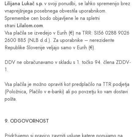
Lilijana Lukač s.p.
v svoji ponudbi, se lahko spremenijo brez
vnaprejšnjega posebnega obvestila uporabnikom.
Spremembe cen bodo objavljene le na spletni
strani
Lilalom.com
.
Vsa plačila se izvedejo v Eurih (€) na TRR: SI56 0288 9026
2600 885 (NLB d.d.). Za uporabnike – nerezidente
Republike Slovenije veljajo samo v Eurih (€).
DDV ne obračunavamo v skladu s 1. točko 94. člena ZDDV-
1.
Vsa plačila je možno opraviti kot predplačilo na TTR podjetja
(Položnica, Plačilo v e-banki) ali po povzetju ko vam dostavi
pošta.
9. ODGOVORNOST
Pridržujemo si pravico zavrniti usluge katere ponujamo na