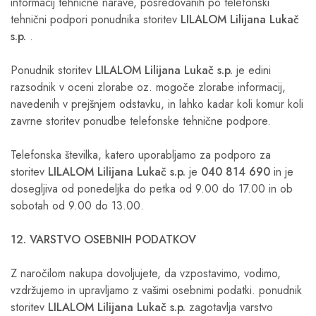
informacij tehnične narave, posredovanih po telefonski
tehnični podpori ponudnika storitev
LILALOM Lilijana Lukač
s.p.
.
Ponudnik storitev
LILALOM Lilijana Lukač s.p.
je edini
razsodnik v oceni zlorabe oz. mogoče zlorabe informacij,
navedenih v prejšnjem odstavku, in lahko kadar koli komur koli
zavrne storitev ponudbe telefonske tehnične podpore.
Telefonska številka, katero uporabljamo za podporo za
storitev
LILALOM Lilijana Lukač s.p.
je
040 814 690
in je
dosegljiva od ponedeljka do petka od 9.00 do 17.00 in ob
sobotah od 9.00 do 13.00.
12. VARSTVO OSEBNIH PODATKOV
Z naročilom nakupa dovoljujete, da vzpostavimo, vodimo,
vzdržujemo in upravljamo z vašimi osebnimi podatki. ponudnik
storitev
LILALOM Lilijana Lukač s.p.
zagotavlja varstvo