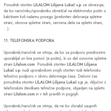
Ponudnik storitev
LILALOM Lilijana Lukač s.p.
se obvezuje,
da bo naročniku/uporabniku obveščal na elektronsko pošto o
kakršnem koli našemu posegu (prekinitev delovanja spletne
strani, obnova spletne strani, servisna dela na spletni strani,
…).
11. TELEFONSKA PODPORA
Uporabnik/naročnik se strinja, da bo za podporo prednostno
uporabljal on line pomoč (e-pošto), ki so del osnovne spletne
strani
Lilalom.com
. Ponudnik storitev
LILALOM Lilijana
Lukač s.p.
nudi uporabnikom svojih storitev tudi telefonsko
tehnično podporo v okviru delovnega časa. Delovni čas
ponudnika storitev
LILALOM Lilijana Lukač s.p.
je, vključno s
telefonskimi številkami tehnične podpore, objavljen na spletni
strani
Lilalom.com
in v teh pravilih in pogojih.
Uporabnik/naročnik se strinja, da ne bo zlorabil zaupnih