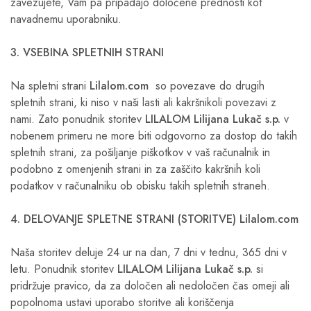
zavezujete, Vam pa pripadajo določene prednosti kot
navadnemu uporabniku.
3. VSEBINA SPLETNIH STRANI
Na spletni strani
Lilalom.com
so povezave do drugih
spletnih strani, ki niso v naši lasti ali kakršnikoli povezavi z
nami. Zato ponudnik storitev
LILALOM Lilijana Lukač s.p.
v
nobenem primeru ne more biti odgovorno za dostop do takih
spletnih strani, za pošiljanje piškotkov v vaš računalnik in
podobno z omenjenih strani in za zaščito kakršnih koli
podatkov v računalniku ob obisku takih spletnih straneh.
4. DELOVANJE SPLETNE STRANI (STORITVE) Lilalom.com
Naša storitev deluje 24 ur na dan, 7 dni v tednu, 365 dni v
letu. Ponudnik storitev
LILALOM Lilijana Lukač s.p.
si
pridržuje pravico, da za določen ali nedoločen čas omeji ali
popolnoma ustavi uporabo storitve ali koriščenja