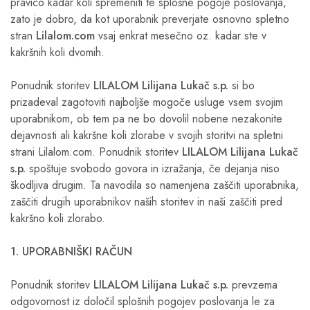
pravico kadar koli spremeniti te splošne pogoje poslovanja,
zato je dobro, da kot uporabnik preverjate osnovno spletno
stran
Lilalom.com
vsaj enkrat mesečno oz. kadar ste v
kakršnih koli dvomih.
Ponudnik storitev
LILALOM Lilijana Lukač s.p.
si bo
prizadeval zagotoviti najboljše mogoče usluge vsem svojim
uporabnikom, ob tem pa ne bo dovolil nobene nezakonite
dejavnosti ali kakršne koli zlorabe v svojih storitvi na spletni
strani Lilalom.com. Ponudnik storitev
LILALOM Lilijana Lukač
s.p.
spoštuje svobodo govora in izražanja, če dejanja niso
škodljiva drugim. Ta navodila so namenjena zaščiti uporabnika,
zaščiti drugih uporabnikov naših storitev in naši zaščiti pred
kakršno koli zlorabo.
1. UPORABNIŠKI RAČUN
Ponudnik storitev
LILALOM Lilijana Lukač s.p.
prevzema
odgovornost iz določil splošnih pogojev poslovanja le za