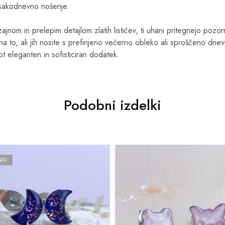
 vsakodnevno nošenje.
ajnom in prelepim detajlom zlatih lističev, ti uhani pritegnejo pozor
a to, ali jih nosite s prefinjeno večerno obleko ali sproščeno dnev
ot eleganten in sofisticiran dodatek.
Podobni izdelki
NO