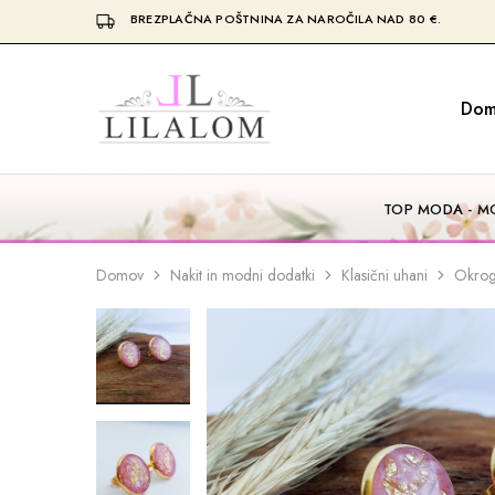
BREZPLAČNA POŠTNINA ZA NAROČILA NAD 80 €.
Dom
Top
Izdelki
moda
iz
in
smole
nakit
in
LILALOM
naravnih
materialov
TOP MODA - MO
oglice,
zapestnice,
nagležnice,
prstani
Domov
Nakit in modni dodatki
Klasični uhani
Okrogl
in
uhani.