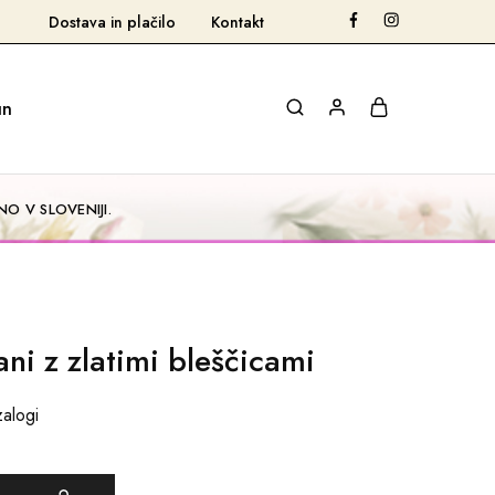
Dostava in plačilo
Kontakt
un
O V SLOVENIJI.
ni z zlatimi bleščicami
zalogi