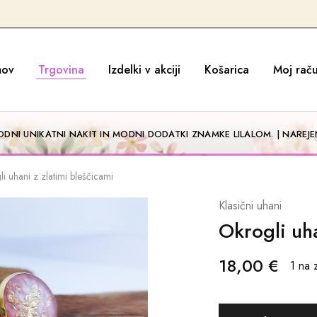
ov
Trgovina
Izdelki v akciji
Košarica
Moj rač
DNI UNIKATNI NAKIT IN MODNI DODATKI ZNAMKE LILALOM. | NAREJEN
i uhani z zlatimi bleščicami
Klasični uhani
Okrogli uha
18,00
€
1 na 