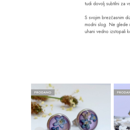
tudi dovolj subtilni za
S svojim brezčasnim diz
modni slog. Ne glede n
uhani vedno izstopali k
PRODANO
PRODA