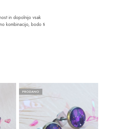
nost in dopolnijo vsak
no kombinacijo, bodo ti
PRODANO