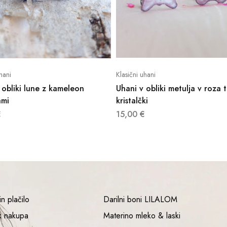
hani
Klasični uhani
 obliki lune z kameleon
Uhani v obliki metulja v roza 
ami
kristalčki
€
15,00
€
n plačilo
Darilni boni LILALOM
k nakupa
Materino mleko & laski