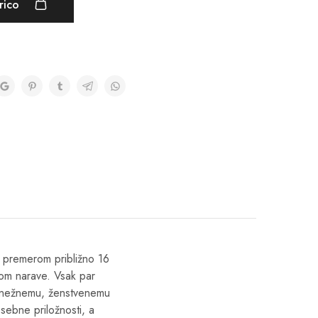
rico
. S premerom približno 16
hom narave. Vsak par
 k nežnemu, ženstvenemu
osebne priložnosti, a