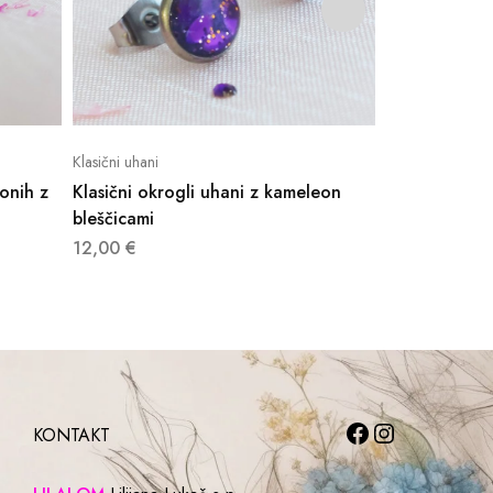
Klasični uhani
Klasični uhani
tonih z
Klasični okrogli uhani z kameleon
Elegantni mod
bleščicami
bleščicami
12,00
€
12,00
€
KONTAKT