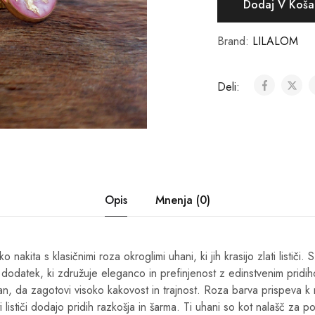
Dodaj V Koša
Brand:
LILALOM
Deli:
Opis
Mnenja (0)
o nakita s klasičnimi roza okroglimi uhani, ki jih krasijo zlati lističi
 dodatek, ki združuje eleganco in prefinjenost z edinstvenim pridi
an, da zagotovi visoko kakovost in trajnost. Roza barva prispeva
 lističi dodajo pridih razkošja in šarma. Ti uhani so kot nalašč za p