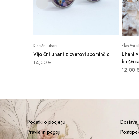
Klasični uhani
Klasični u
Vijolčni uhani z cvetovi spominčic
Uhani v
bleščic
14,00
€
12,00
Podatki o podjetju
Dostava i
Pravila in pogoji
Postope