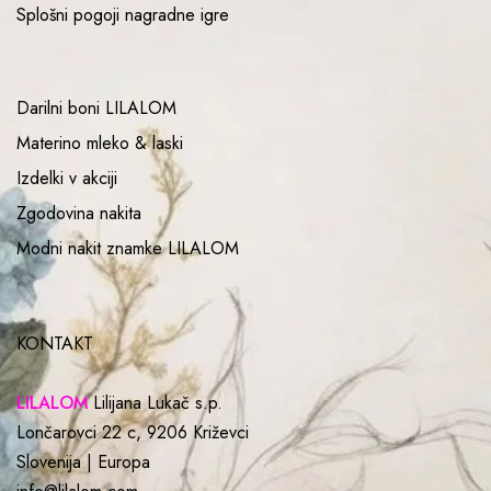
Splošni pogoji nagradne igre
Darilni boni LILALOM
Materino mleko & laski
Izdelki v akciji
Zgodovina nakita
Modni nakit znamke LILALOM
KONTAKT
LILALOM
Lilijana Lukač s.p.
Lončarovci 22 c, 9206 Križevci
Slovenija | Europa