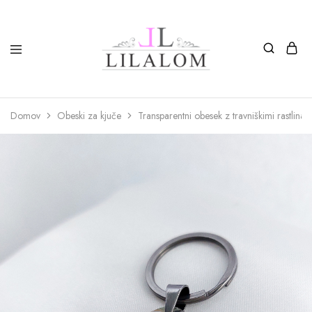
Top
Izdelki
moda
iz
in
smole
nakit
in
Domov
Obeski za kjuče
Transparentni obesek z travniškimi rastlinam
LILALOM
naravnih
materialov
oglice,
zapestnice,
nagležnice,
prstani
in
uhani.