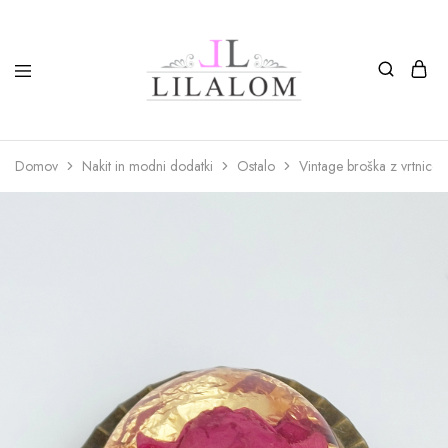
Top
Izdelki
moda
iz
in
smole
nakit
in
Domov
Nakit in modni dodatki
Ostalo
Vintage broška z vrtnico in 
LILALOM
naravnih
materialov
oglice,
zapestnice,
nagležnice,
prstani
in
uhani.