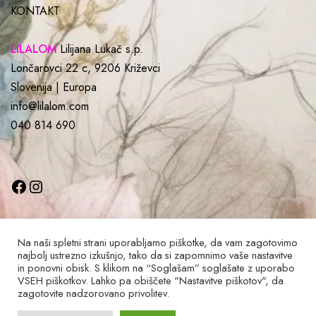
KONTAKT
LILALOM
Lilijana Lukač s.p.
Lončarovci 22 c, 9206 Križevci
Slovenija | Europa
info@lilalom.com
040 814 690
Na naši spletni strani uporabljamo piškotke, da vam zagotovimo
najbolj ustrezno izkušnjo, tako da si zapomnimo vaše nastavitve
in ponovni obisk. S klikom na “Soglašam” soglašate z uporabo
Lilalom © 2022 Vse pravice pridržane
VSEH piškotkov. Lahko pa obiščete "Nastavitve piškotov", da
zagotovite nadzorovano privolitev.