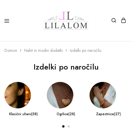
Top
Izdelki
moda
iz
in
smole
nakit
in
Domov
Nakit in modni dodatki
Izdelki po naročilu
LILALOM
naravnih
materialov
oglice,
Izdelki po naročilu
zapestnice,
nagležnice,
prstani
in
uhani.
Klasični uhani
(58)
Ogrlice
(28)
Zapestnice
(27)