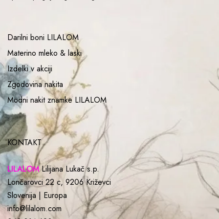
Darilni boni LILALOM
Materino mleko & laski
Izdelki v akciji
Zgodovina nakita
Modni nakit znamke LILALOM
KONTAKT
LILALOM
Lilijana Lukač s.p.
Lončarovci 22 c, 9206 Križevci
Slovenija | Europa
info@lilalom.com