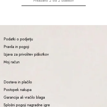
Prikazano
2
od
2
izdelkov
Podatki o podjetju
Pravila in pogoji
Izjava za privolitev piškotkov
Moj račun
Dostava in plačilo
Postopek nakupa
Garancija ali vračilo blaga
Splošni pogoji nagradne igre