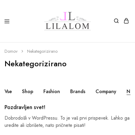
Top
Izdelki
moda
iz
in
smole
nakit
in
Domov
Nekategorizirano
LILALOM
naravnih
materialov
Nekategorizirano
oglice,
zapestnice,
nagležnice,
prstani
in
uhani.
Vse
Shop
Fashion
Brands
Company
Nek
Pozdravljen svet!
Dobrodošli v WordPressu. To je vaš prvi prispevek. Lahko ga
uredite ali izbrišete, nato pričnete pisati!