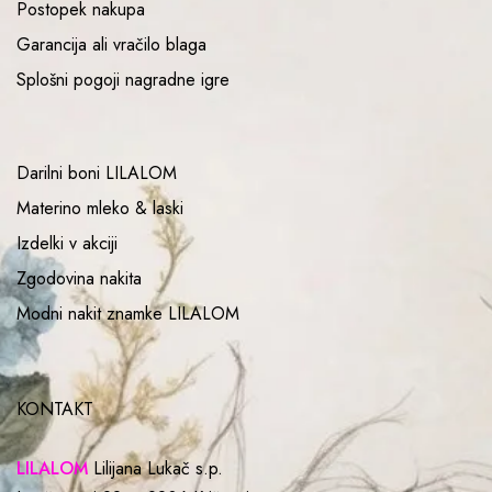
Postopek nakupa
Garancija ali vračilo blaga
Splošni pogoji nagradne igre
Darilni boni LILALOM
Materino mleko & laski
Izdelki v akciji
Zgodovina nakita
Modni nakit znamke LILALOM
KONTAKT
LILALOM
Lilijana Lukač s.p.